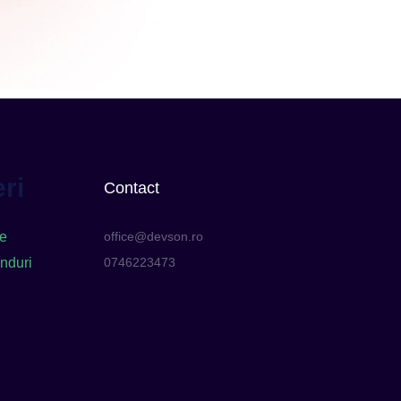
ri
Contact
e
office@devson.ro
nduri
0746223473