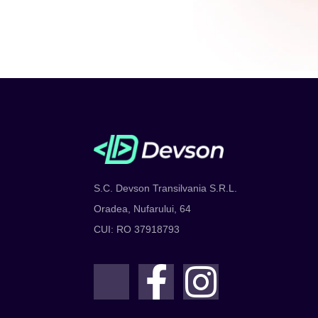
S.C. Devson Transilvania S.R.L.
Oradea, Nufarului, 64
CUI: RO 37918793