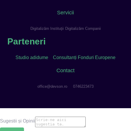
Servicii
Digitalizăm Instituţii
Digitalizăm Companii
Parteneri
Studio adidume
Consultanți Fonduri Europene
Contact
office@devson.ro
0746223473
Sugestii și Opinii