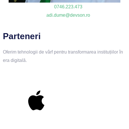
0746.223.473
adi.dume@devson.ro
Parteneri
Oferim tehnologii de vârf pentru transformarea instituțiilor în
era digitală.