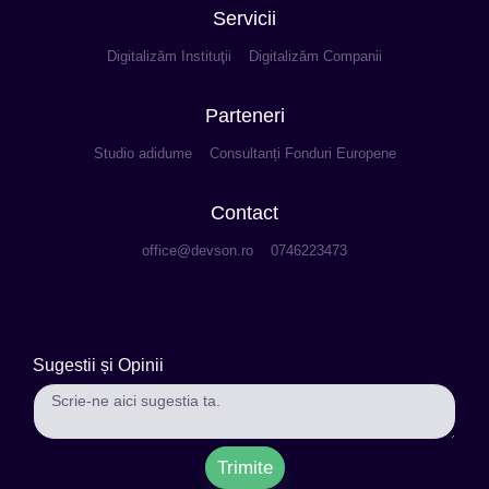
Servicii
Digitalizăm Instituţii
Digitalizăm Companii
Parteneri
Studio adidume
Consultanți Fonduri Europene
Contact
office@devson.ro
0746223473
Sugestii și Opinii
Trimite