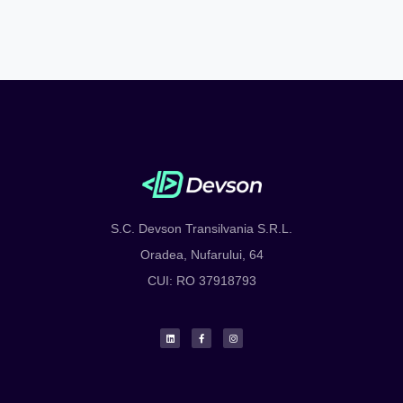
TAGS: creare site web Maramures, creare site Maramures, creare website Maramures, creare site-uri web profesionale
Maramures, logo Maramures, logo design Maramures, creare logo Maramures, mentenanta Maramures, mentenanta
site Maramures, administrare site Maramures, creare identitate vizuala Maramures, manual de branding Maramures,
aplicatii web Maramures, aplicatii ios Maramures, aplicatii android Maramures, google ads Maramures, social media
management Maramures, content writing Maramures, copywriting Maramures, promovare online Maramures,
consultanta IT Maramures, echipamente IT Maramures, CRM Maramures, ERP Maramures, Arhivare electronica in
Maramures
S.C. Devson Transilvania S.R.L.
Oradea, Nufarului, 64
CUI: RO 37918793