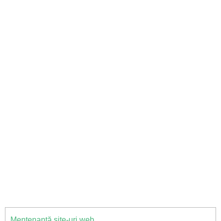
Mentenanță site-uri web